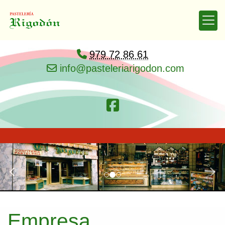
979 72 86 61
info
pasteleriarigodon.com
prev
nex
Empresa