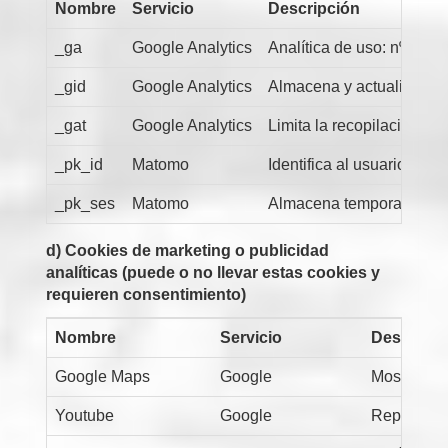
Nombre
Servicio
Descripción
_ga
Google Analytics
Analítica de uso: nº visit
_gid
Google Analytics
Almacena y actualiza un 
_gat
Google Analytics
Limita la recopilación de d
_pk_id
Matomo
Identifica al usuario úni
_pk_ses
Matomo
Almacena temporalmente da
d) Cookies de marketing o publicidad
analíticas (puede o no llevar estas cookies y
requieren consentimiento)
Nombre
Servicio
Descripci
Google Maps
Google
Mostrar ma
Youtube
Google
Reproducci