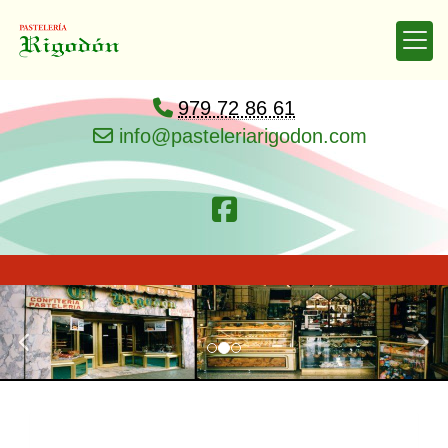
979 72 86 61
info
pasteleriarigodon.com
prev
nex