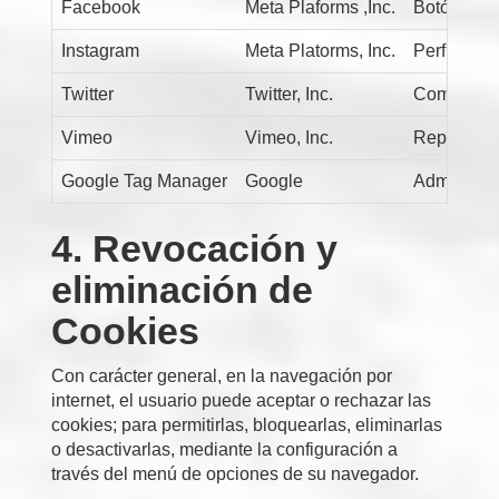
Facebook
Meta Plaforms ,Inc.
Botón 'Me 
Instagram
Meta Platorms, Inc.
Perfil soc
Twitter
Twitter, Inc.
Compartir c
Vimeo
Vimeo, Inc.
Reproducci
Google Tag Manager
Google
Administra
4. Revocación y
eliminación de
Cookies
Con carácter general, en la navegación por
internet, el usuario puede aceptar o rechazar las
cookies; para permitirlas, bloquearlas, eliminarlas
o desactivarlas, mediante la configuración a
través del menú de opciones de su navegador.